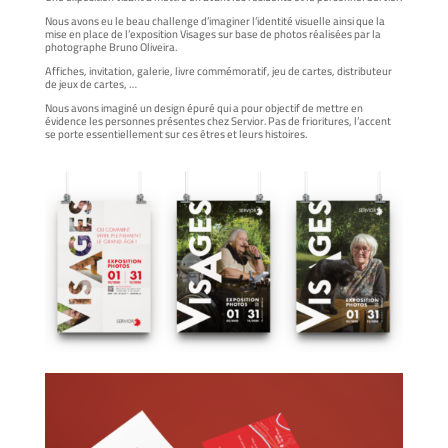
Nous avons eu le beau challenge d’imaginer l’identité visuelle ainsi que la
mise en place de l’exposition Visages sur base de photos réalisées par la
photographe Bruno Oliveira.
Affiches, invitation, galerie, livre commémoratif, jeu de cartes, distributeur
de jeux de cartes, …
Nous avons imaginé un design épuré qui a pour objectif de mettre en
évidence les personnes présentes chez Servior. Pas de frioritures, l’accent
se porte essentiellement sur ces êtres et leurs histoires.
–