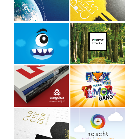
LSA - SPACE DIRECTORY
D'OR
LIH - LIVRE MAX
FOREST PROJECT
RAPPORT ANNUEL
LIH - JEUX DE SOCIÉTÉ
CARGOLUX
CLOCHE D'OR
IDENTITÉ NASCHT