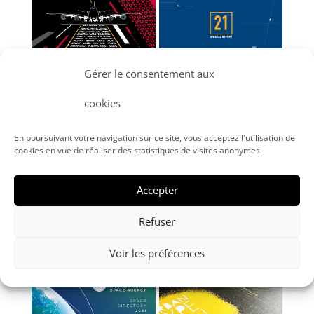
GOODIES CARGOLUX
CARGOLUX - RA 2021
Gérer le consentement aux
cookies
INAUGURATION INTESA
BGL - BACK TOGETHER
En poursuivant votre navigation sur ce site, vous acceptez l'utilisation de
cookies en vue de réaliser des statistiques de visites anonymes.
Accepter
CASA GABRIELE
MASQUE LSA
Refuser
Voir les préférences
STREET ART CLOCHE