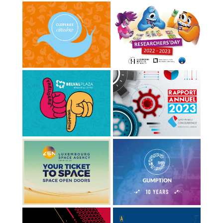
BACLESSE
COMMUNE DE CLERVAUX
LIH - RESEARCHERS'DAY
RA - AUTORITÉ DE LA
PÂQUES - BELVAL PLAZA
CONCURRENCE
LSA - ANNIVERSARY
GUMPTION