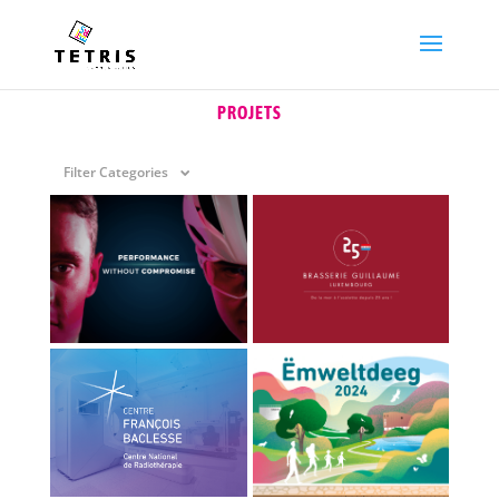
PROJETS
Filter Categories
SPONSORING
BRASSERIE GUILLAUME
CENTRE FRANÇOIS
LUXCONNECT
ËMWELTDEEG 2024