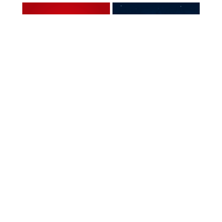
EXPOSITION SERVIOR
GOODIES LSA
HIFI INTERNATIONAL
FOULARD LSA