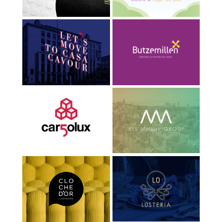
BROCHURE CA GROUP
IDENTITÉ BUTZEMILLEN
50 ANS CARGOLUX
ALL MIGHT GROUP
BÂCHES CLOCHE D'OR
IDENTITÉ LOSTERIA