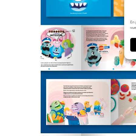
En 
vue